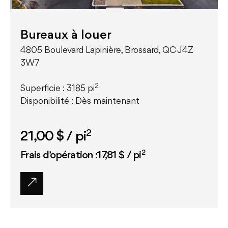
Bureaux à louer
4805 Boulevard Lapinière, Brossard, QC J4Z
3W7
2
Superficie : 3185 pi
Disponibilité : Dès maintenant
2
21,00 $
/ pi
2
Frais d’opération :17,81 $ / pi