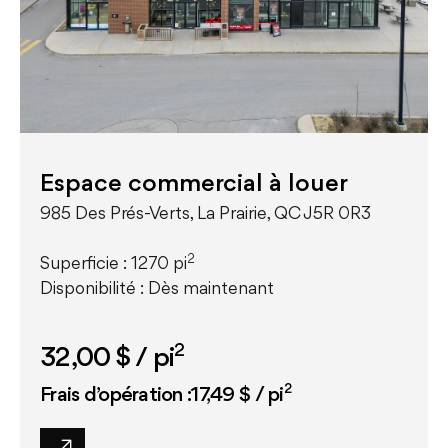
Espace commercial à louer
985 Des Prés-Verts, La Prairie, QC J5R 0R3
2
Superficie : 1270 pi
Disponibilité : Dès maintenant
2
32,00 $
/ pi
2
Frais d’opération :17,49 $ / pi